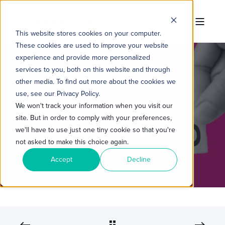
This website stores cookies on your computer.
These cookies are used to improve your website
experience and provide more personalized
services to you, both on this website and through
other media. To find out more about the cookies we
TROPICAL HUB
11 DE JUL. DE 2022 15:20:09
use, see our Privacy Policy.
3 MIN READ
We won't track your information when you visit our
site. But in order to comply with your preferences,
SEGREDOS DO INBOUND
we'll have to use just one tiny cookie so that you're
MARKETING QUE FARÃO SUA
not asked to make this choice again.
EMPRESA CRESCER
Accept
Decline