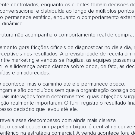
nte controlados, enquanto os clientes tomam decisões d
conversacional e distribuída ao longo de múltiplos pontos
no permanece estático, enquanto o comportamento extern
 dinâmico.
rutura não acompanha o comportamento real de compra, 
mento gera fricções difíceis de diagnosticar no dia a dia,
ceptíveis nos resultados. A previsibilidade de receita dimin
ntre marketing e vendas se fragiliza, as equipes passam a
nil e a liderança perde clareza sobre onde, de fato, as dec
ídas e amadurecidas.
 acontece, mas o caminho até ele permanece opaco.
nçam e são concluídos sem que a organização consiga 
ais interações foram determinantes, quais objeções surg
nção realmente importaram. O funil registra o resultado fin
cesso decisório que levou até ele.
evela esse descompasso com ainda mais clareza.
to, o canal ocupa um papel ambíguo: é central na conve
periférico na estratégia comercial. A venda acontece fora 