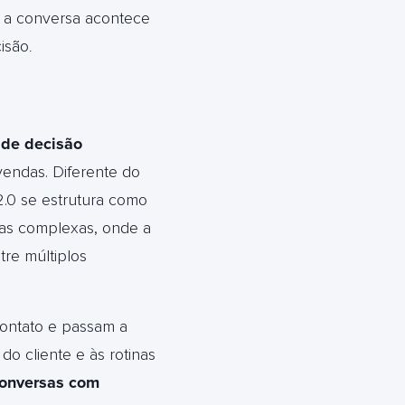
 a conversa acontece
isão
.
 de decisão
vendas. Diferente do
2.0 se estrutura como
as complexas, onde a
re múltiplos
ontato e passam a
o cliente e às rotinas
conversas com