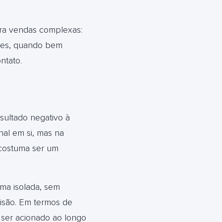
ra vendas complexas:
ores, quando bem
ntato
.
sultado negativo à
al em si, mas na
 costuma ser um
rma isolada, sem
isão. Em termos de
 ser acionado ao longo