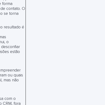
e forma
 de contato. O
o se torna
o resultado é
 mas
ui, o
 desconfiar
isões estão
compreender
iram ou quais
al, mas não
rsa com o
do CRM, fora