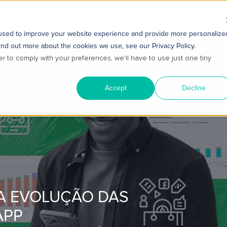
S SMART
HUBSPOT
CONTEÚDO
CONTATO
 used to improve your website experience and provide more personalize
ind out more about the cookies we use, see our Privacy Policy.
er to comply with your preferences, we'll have to use just one tiny
Accept
Decline
A EVOLUÇÃO DAS
APP