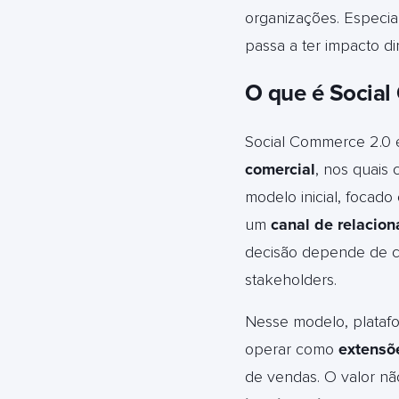
organizações. Especi
passa a ter impacto d
O que é Socia
Social Commerce 2.0 
comercial
, nos quais
modelo inicial, focado
um
canal de relacio
decisão depende de co
stakeholders.
Nesse modelo, plataf
operar como
extensõ
de vendas. O valor nã