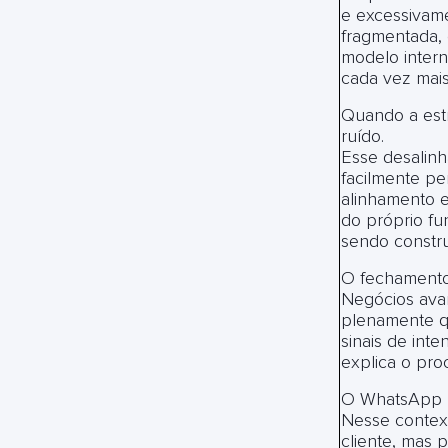
e excessivame
fragmentada, 
modelo inter
cada vez mais
Quando a est
ruído.
Esse desalinha
facilmente per
alinhamento e
do próprio fu
sendo constru
O fechamento
Negócios ava
plenamente qu
sinais de inte
explica o pro
O WhatsApp r
Nesse contex
cliente, mas 