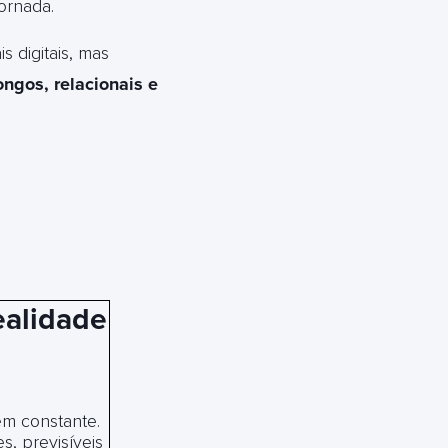
jornada.
s digitais, mas
ngos, relacionais e
realidade
ém constante.
s, previsíveis