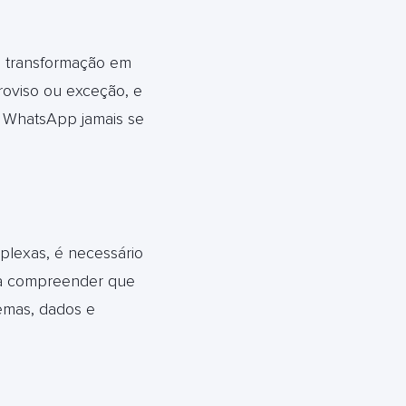
m transformação em
proviso ou exceção, e
o WhatsApp jamais se
plexas, é necessário
fica compreender que
emas, dados e