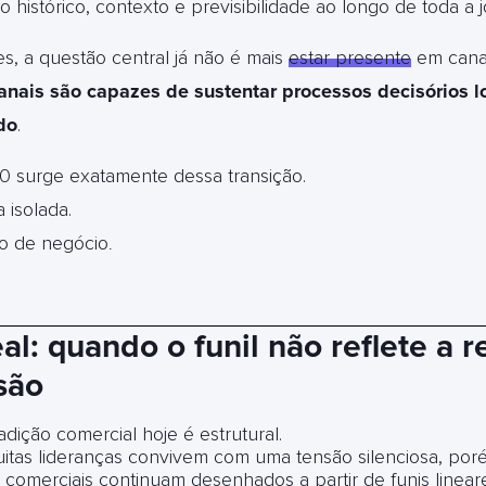
 histórico, contexto e previsibilidade ao longo de toda a 
es, a questão central já não é mais
estar presente
em canai
anais são capazes de sustentar processos decisórios lo
do
.
0 surge exatamente dessa transição.
isolada.
o de negócio
.
al: quando o funil não reflete a 
são
dição comercial hoje é estrutural.
uitas lideranças convivem com uma tensão silenciosa, por
comerciais continuam desenhados a partir de funis lineare