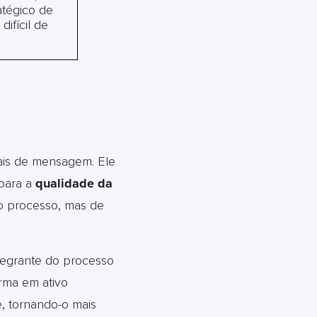
atégico de
ifícil de
nais de mensagem. Ele
 para a
qualidade da
e o processo, mas de
tegrante do processo
rma em ativo
e, tornando-o mais