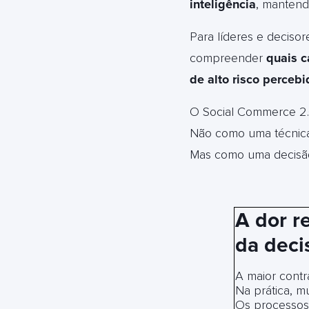
inteligência
, mantendo
Para líderes e decisor
compreender
quais c
de alto risco percebi
O Social Commerce 2.
Não como uma técnica 
Mas como uma decisã
A dor re
da deci
A maior contra
Na prática, m
Os processos 