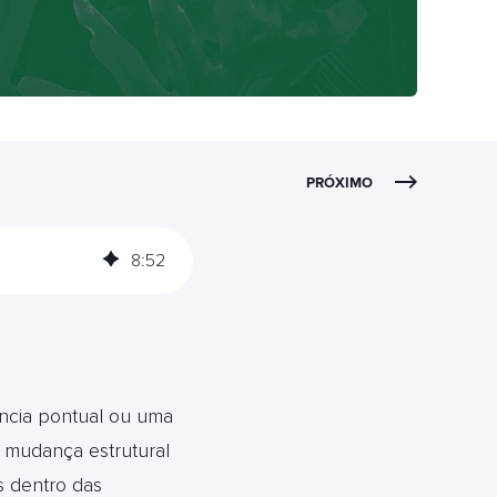
PRÓXIMO
8
:
52
ncia pontual ou uma
 mudança estrutural
s dentro das