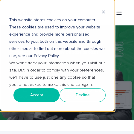
This website stores cookies on your computer.
These cookies are used to improve your website
experience and provide more personalized
services to you, both on this website and through
other media. To find out more about the cookies we
TROPICAL HUB
16 DE FEV. DE 2026 09:00:01
use, see our Privacy Policy.
5 MIN READ
We won't track your information when you visit our
site. But in order to comply with your preferences,
COMO A IA GENERATIVA
we'll have to use just one tiny cookie so that
VIABILIZA
you're not asked to make this choice again.
HIPERPERSONALIZAÇÃO EM
Accept
Decline
VENDAS COMPLEXAS