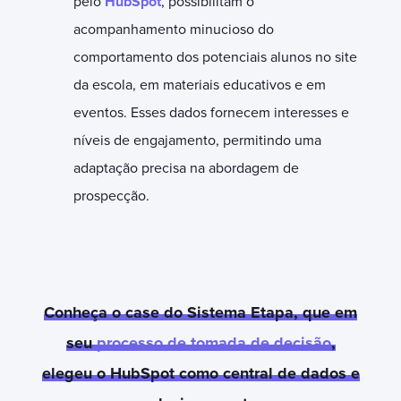
pelo
HubSpot
, possibilitam o
acompanhamento minucioso do
comportamento dos potenciais alunos no site
da escola, em materiais educativos e em
eventos. Esses dados fornecem interesses e
níveis de engajamento, permitindo uma
adaptação precisa na abordagem de
prospecção.
Conheça o case do Sistema Etapa, que em
seu
processo de tomada de decisão
,
elegeu o HubSpot como central de dados e