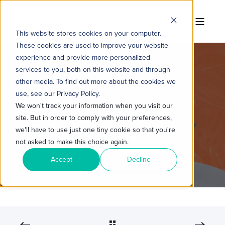
This website stores cookies on your computer.
These cookies are used to improve your website
experience and provide more personalized
services to you, both on this website and through
other media. To find out more about the cookies we
TROPICAL HUB
25 DE DEZ. DE 2023 11:00:00
use, see our Privacy Policy.
5 MIN READ
We won't track your information when you visit our
site. But in order to comply with your preferences,
COMO A TECNOLOGIA
we'll have to use just one tiny cookie so that you're
EDUCACIONAL FORTALECE
not asked to make this choice again.
INSTITUIÇÕES DE ENSINO
Accept
Decline