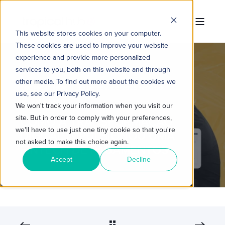
This website stores cookies on your computer.
These cookies are used to improve your website
experience and provide more personalized
services to you, both on this website and through
other media. To find out more about the cookies we
TROPICAL HUB
10 DE FEV. DE 2025 11:00:00
use, see our Privacy Policy.
3 MIN READ
We won't track your information when you visit our
site. But in order to comply with your preferences,
COMO A TRANSFORMAÇÃO
we'll have to use just one tiny cookie so that you're
DIGITAL IMPULSIONOU UMA
not asked to make this choice again.
FINTECH DE PAGAMENTOS
Accept
Decline