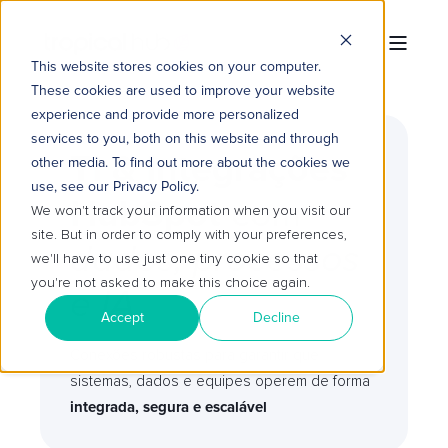
This website stores cookies on your computer.
These cookies are used to improve your website
experience and provide more personalized
services to you, both on this website and through
TI & Integrações
other media. To find out more about the cookies we
use, see our Privacy Policy.
HubSpot
com
We won't track your information when you visit our
site. But in order to comply with your preferences,
dados, processos
we'll have to use just one tiny cookie so that
you're not asked to make this choice again.
e IA
Accept
Decline
Conexões robustas para garantir que
sistemas, dados e equipes operem de forma
integrada, segura e escalável