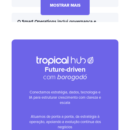
MOSTRAR MAIS
O Smart Operations inclui governança e
qualidade de dados?
Como a IA é aplicada dentro do Smart
Operations?
Future-driven
com
borogodó
Qual é a visão da Tropical Hub sobre IA e
dados?
Conectamos estratégia, dados, tecnologia e
IA para estruturar crescimento com clareza e
escala
O Smart Operations é um projeto único ou
contínuo?
Atuamos de ponta a ponta, da estratégia à
operação, apoiando a evolução contínua dos
negócios