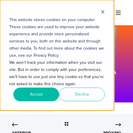
This website stores cookies on your computer.
These cookies are used to improve your website
experience and provide more personalized
services to you, both on this website and through
other media. To find out more about the cookies we
TROPICAL HUB
5 DE AGO. DE 2022 18:10:41
use, see our Privacy Policy.
4 MIN READ
We won't track your information when you visit our
site. But in order to comply with your preferences,
5 ETAPAS FUNDAMENTAIS PARA
we'll have to use just one tiny cookie so that you're
A IMPLEMENTAÇÃO HUBSPOT
not asked to make this choice again.
Accept
Decline
ANTERIOR
PRÓXIMO