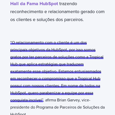
Hall da Fama HubSpot
trazendo
reconhecimento e relacionamento gerado com
os clientes e soluções dos parceiros.
“O relacionamento com o cliente é um dos
principais objetivos da HubSpot, por isso somos
gratos por ter parceiros de soluções como a Tropical
Hub que aplica estratégias que traduzem
exatamente esse objetivo. Estamos entusiasmados
em reconhecer o compromisso que a Tropical Hub
possui com nossos clientes. Em nome de todos na
HubSpot, quero parabenizar a equipe por essa
conquista incrível”
, afirma Brian Garvey, vice-
presidente do Programa de Parceiros de Soluções da
HubSpot.