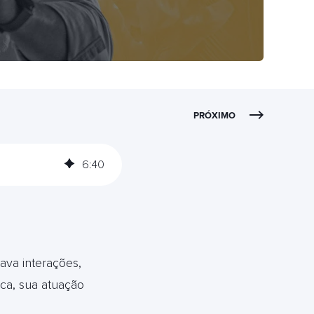
PRÓXIMO
6
:
40
ava interações,
ica, sua atuação