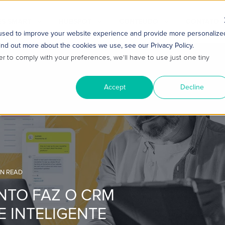
S SMART
HUBSPOT
CONTEÚDO
CONTATO
 used to improve your website experience and provide more personalize
ind out more about the cookies we use, see our Privacy Policy.
er to comply with your preferences, we'll have to use just one tiny
Accept
Decline
IN READ
NTO FAZ O CRM
 INTELIGENTE