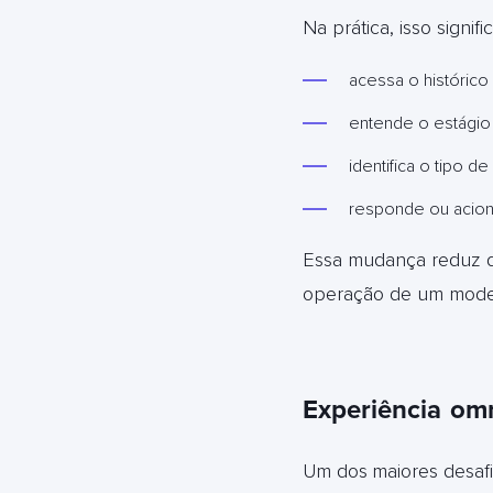
Na prática, isso signif
acessa o histórico
entende o estágio
identifica o tipo 
responde ou acion
Essa mudança reduz d
operação de um model
Experiência
omn
Um dos
maiores desaf