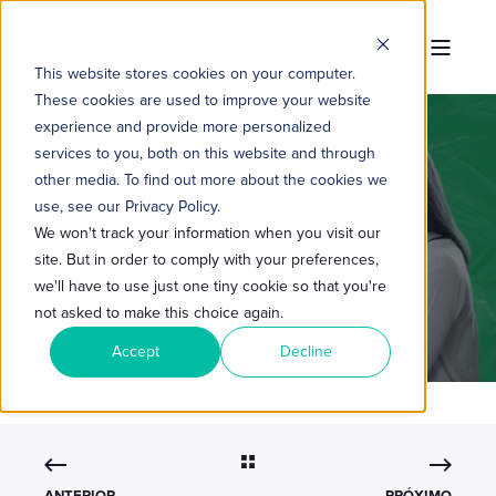
This website stores cookies on your computer.
These cookies are used to improve your website
experience and provide more personalized
services to you, both on this website and through
other media. To find out more about the cookies we
TROPICAL HUB
24 DE MAI. DE 2023 10:00:00
use, see our Privacy Policy.
4 MIN READ
We won't track your information when you visit our
site. But in order to comply with your preferences,
COMO CONFIGURAR HUBSPOT
we'll have to use just one tiny cookie so that you're
EM 4 ETAPAS
not asked to make this choice again.
Accept
Decline
ANTERIOR
PRÓXIMO