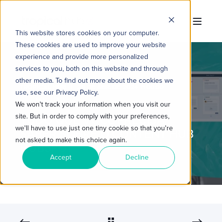
This website stores cookies on your computer.
These cookies are used to improve your website
experience and provide more personalized
services to you, both on this website and through
other media. To find out more about the cookies we
TROPICAL HUB
29 DE ABR. DE 2024 11:00:00
use, see our Privacy Policy.
6 MIN READ
We won't track your information when you visit our
site. But in order to comply with your preferences,
TUDO QUE VOCÊ PRECISA
we'll have to use just one tiny cookie so that you're
SABER SOBRE O CONTENT HUB
not asked to make this choice again.
HUBSPOT
Accept
Decline