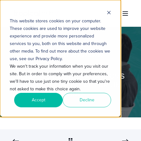
This website stores cookies on your computer.
These cookies are used to improve your website
experience and provide more personalized
services to you, both on this website and through
other media. To find out more about the cookies we
TROPICAL HUB
25 DE SET. DE 2023 11:00:00
use, see our Privacy Policy.
6 MIN READ
We won't track your information when you visit our
site. But in order to comply with your preferences,
MIGRAÇÃO DE SITE PARA O CMS
we'll have to use just one tiny cookie so that you're
HUBSPOT: COMO REALIZAR UM
not asked to make this choice again.
PROCESSO SEGURO
Accept
Decline