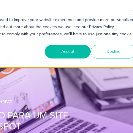
S SMART
HUBSPOT
CONTEÚDO
CONTATO
 used to improve your website experience and provide more personalize
ind out more about the cookies we use, see our Privacy Policy.
r to comply with your preferences, we'll have to use just one tiny cookie
Accept
Decline
IN READ
O PARA UM SITE
SPOT