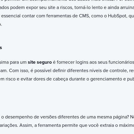
dos podem expor seu site a riscos, torná-lo lento e ainda arruin
é essencial contar com ferramentas de CMS, como o HubSpot, q
o.
os
sima para um
site seguro
é fornecer logins aos seus funcionário
 Com isso, é possível definir diferentes níveis de controle, re
em risco e evitar dores de cabeça durante o gerenciamento e pu
ar o desempenho de versões diferentes de uma mesma página? 
variações. Assim, a ferramenta permite que você extraia o máxi