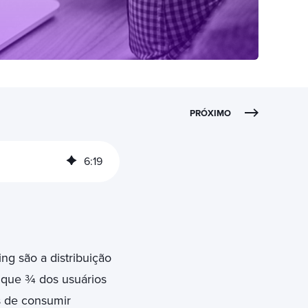
PRÓXIMO
6
:
19
g são a distribuição
e que ¾ dos usuários
s de consumir