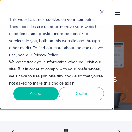
This website stores cookies on your computer.
These cookies are used to improve your website
experience and provide more personalized
services to you, both on this website and through
other media. To find out more about the cookies we
TROPICAL HUB
16 DE JAN. DE 2025 17:03:36
use, see our Privacy Policy.
4 MIN READ
We won't track your information when you visit our
site. But in order to comply with your preferences,
ROAS: COMO MAXIMIZAR O
we'll have to use just one tiny cookie so that you're
RETORNO DOS SEUS ANÚNCIOS
not asked to make this choice again.
COM HUBSPOT
Accept
Decline