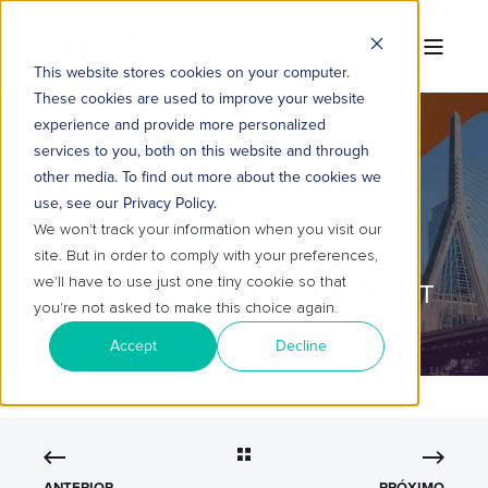
This website stores cookies on your computer.
These cookies are used to improve your website
experience and provide more personalized
services to you, both on this website and through
other media. To find out more about the cookies we
TROPICAL HUB
18 DE MAI. DE 2026 09:30:02
use, see our Privacy Policy.
3 MIN READ
We won't track your information when you visit our
site. But in order to comply with your preferences,
UNBOUND 2026: O NOVO
we'll have to use just one tiny cookie so that
CAPÍTULO GLOBAL DA HUBSPOT
you're not asked to make this choice again.
Accept
Decline
ANTERIOR
PRÓXIMO