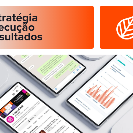
tratégia
ecução
sultados