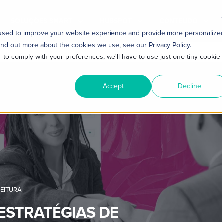
SOLUÇÕES SMART
HUBSPOT
CONTEÚDO
 used to improve your website experience and provide more personalize
ind out more about the cookies we use, see our Privacy Policy.
r to comply with your preferences, we'll have to use just one tiny cookie
Accept
Decline
LEITURA
 ESTRATÉGIAS DE