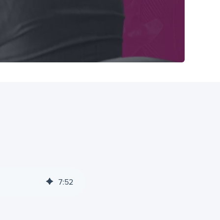
7
:
52