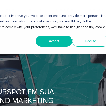
S SMART
HUBSPOT
CONTEÚDO
CONTATO
 used to improve your website experience and provide more personalize
ind out more about the cookies we use, see our Privacy Policy.
r to comply with your preferences, we'll have to use just one tiny cookie
Accept
Decline
UBSPOT EM SUA
UND MARKETING