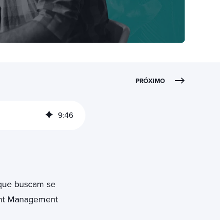
PRÓXIMO
9
:
46
 que buscam se
ent Management