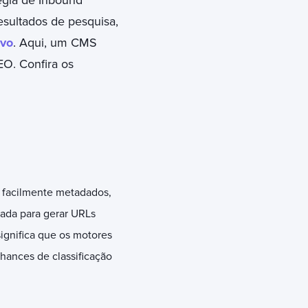
égia de Inbound
sultados de pesquisa,
lvo
. Aqui, um CMS
O. Confira os
r facilmente metadados,
tada para gerar URLs
ignifica que os motores
hances de classificação