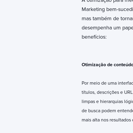
A otimização para me
Marketing bem-sucedid
mas também de tornar
desempenha um papel 
benefícios:
Otimização de conteúd
Por meio de uma interfac
títulos, descrições e UR
limpas e hierarquias lóg
de busca podem entender
mais alta nos resultados