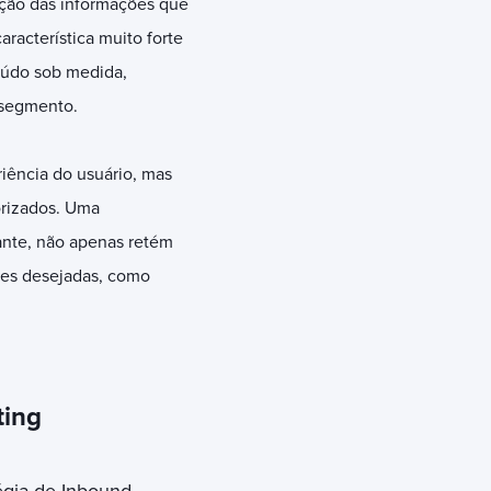
zação das informações que
racterística muito forte
eúdo sob medida,
a segmento.
ência do usuário, mas
orizados. Uma
ante, não apenas retém
ões desejadas, como
ting