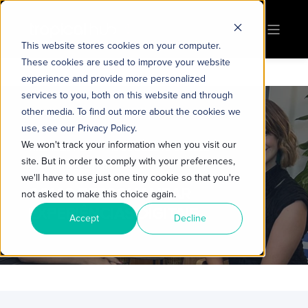
This website stores cookies on your computer.
These cookies are used to improve your website
experience and provide more personalized
services to you, both on this website and through
other media. To find out more about the cookies we
use, see our Privacy Policy.
We won't track your information when you visit our
TROPICAL HUB
10 DE AGOSTO DE 2023
site. But in order to comply with your preferences,
4 MIN DE LEITURA
we'll have to use just one tiny cookie so that you're
COMO PERSONALIZAR
not asked to make this choice again.
EXPERIÊNCIAS DIGITAIS
Accept
Decline