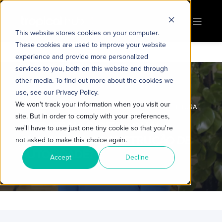
This website stores cookies on your computer.
These cookies are used to improve your website
experience and provide more personalized
services to you, both on this website and through
other media. To find out more about the cookies we
use, see our Privacy Policy.
We won't track your information when you visit our
CRIS ASSIS
19 DE JULHO DE 2023
4 MIN DE LEITURA
site. But in order to comply with your preferences,
ESTRATÉGIA DIGITAL: QUAL A
we'll have to use just one tiny cookie so that you're
CHAVE PARA A CONSTRUÇÃO DE
not asked to make this choice again.
AUTORIDADE?
Accept
Decline