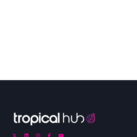
COMO IMPLEMENTAR
ESTRATÉGIA DE CONTEÚDO COM
HUBSPOT
Neste artigo, discutiremos a importância da
otimização de conteúdo e estratégias para o
crescimento no marketing digital. Esse ...
LER AGORA