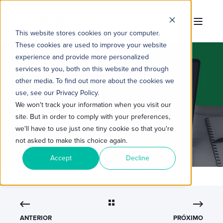
This website stores cookies on your computer.
These cookies are used to improve your website
experience and provide more personalized
services to you, both on this website and through
other media. To find out more about the cookies we
TROPICAL HUB
30/11/2022 21:35:30
4 MIN READ
use, see our Privacy Policy.
INBOUND SALES: O QUE É E
We won't track your information when you visit our
site. But in order to comply with your preferences,
QUAL SUA IMPORTÂNCIA?
we'll have to use just one tiny cookie so that you're
not asked to make this choice again.
Accept
Decline
ANTERIOR
PRÓXIMO