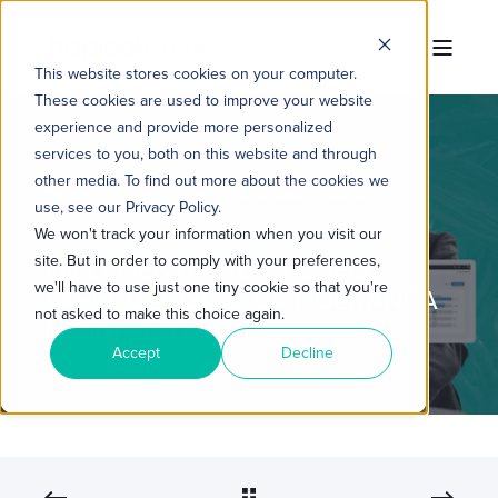
This website stores cookies on your computer.
These cookies are used to improve your website
experience and provide more personalized
services to you, both on this website and through
other media. To find out more about the cookies we
TROPICAL HUB
20 DE AGO. DE 2025 11:00:00
use, see our Privacy Policy.
5 MIN READ
We won't track your information when you visit our
site. But in order to comply with your preferences,
IMPLEMENTAÇÃO HUBSPOT:
we'll have to use just one tiny cookie so that you're
PAPEL DECISIVO DA LIDERANÇA
not asked to make this choice again.
NA INDÚSTRIA
Accept
Decline