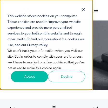
This website stores cookies on your computer.
These cookies are used to improve your website
experience and provide more personalized
services to you, both on this website and through
other media. To find out more about the cookies we
TROPICAL HUB
15 DE JUL. DE 2022 11:30:00
use, see our Privacy Policy.
3 MIN READ
We won't track your information when you visit our
site. But in order to comply with your preferences,
QUAIS AS VANTAGENS DOS
we'll have to use just one tiny cookie so that you're
TREINAMENTOS COM
not asked to make this choice again.
ESPECIALISTAS HUBSPOT
Accept
Decline