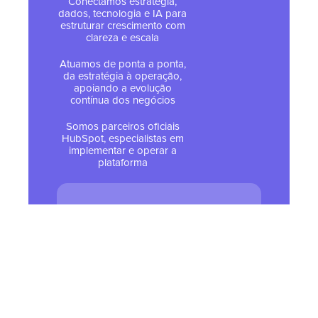
Conectamos estratégia,
dados, tecnologia e IA para
estruturar crescimento com
clareza e escala
Atuamos de ponta a ponta,
da estratégia à operação,
apoiando a evolução
contínua dos negócios
Somos parceiros oficiais
HubSpot, especialistas em
implementar e operar a
plataforma
© 2026 Todos os direitos
reservados - Tropical Hub
Política de Privacidade