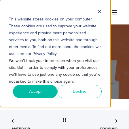
This website stores cookies on your computer.
These cookies are used to improve your website
experience and provide more personalized
services to you, both on this website and through
other media. To find out more about the cookies we
TROPICAL HUB
3 DE ABR. DE 2024 11:00:00
use, see our Privacy Policy.
4 MIN READ
We won't track your information when you visit our
site. But in order to comply with your preferences,
5 INTEGRAÇÕES PARA
we'll have to use just one tiny cookie so that you're
MARKETING COM HUBSPOT
not asked to make this choice again.
Accept
Decline
ANTERIOR
PRÓXIMO