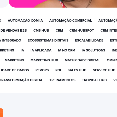
O
AUTOMAÇÃO COM IA
AUTOMAÇÃO COMERCIAL
AUTOMAÇÃ
 DE VENDAS B2B
CMS HUB
CRM
CRM HUBSPOT
CRM INTE
A INTEGRADO
ECOSSISTEMAS DIGITAIS
ESCALABILIDADE
EST
RKETING
IA
IA APLICADA
IA NO CRM
IA SOLUTIONS
IN
MARKETING
MARKETING HUB
MATURIDADE DIGITAL
OMNI
IDADE DE DADOS
REVOPS
ROI
SALES HUB
SERVICE HUB
TRANSFORMAÇÃO DIGITAL
TREINAMENTOS
TROPICAL HUB
V