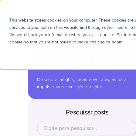
SOBRE NÓS
SOLUÇÕE
This website stores cookies on your computer. These cookies are
services to you, both on this website and through other media. To f
We won't track your information when you visit our site. But in ord
Blog
cookie so that you're not asked to make this choice again.
Tropical Hub
Descubra insights, dicas e estratégias para
impulsionar seu negócio digital.
Pesquisar posts