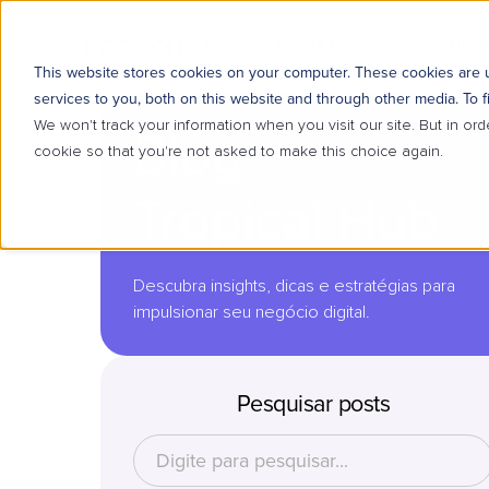
SOBRE NÓS
SOLUÇÕE
This website stores cookies on your computer. These cookies are
services to you, both on this website and through other media. To f
We won't track your information when you visit our site. But in ord
Blog
cookie so that you're not asked to make this choice again.
Tropical Hub
Descubra insights, dicas e estratégias para
impulsionar seu negócio digital.
Pesquisar posts