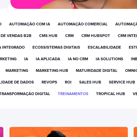
O
AUTOMAÇÃO COM IA
AUTOMAÇÃO COMERCIAL
AUTOMAÇÃ
 DE VENDAS B2B
CMS HUB
CRM
CRM HUBSPOT
CRM INTE
A INTEGRADO
ECOSSISTEMAS DIGITAIS
ESCALABILIDADE
EST
RKETING
IA
IA APLICADA
IA NO CRM
IA SOLUTIONS
IN
MARKETING
MARKETING HUB
MATURIDADE DIGITAL
OMNI
IDADE DE DADOS
REVOPS
ROI
SALES HUB
SERVICE HUB
TRANSFORMAÇÃO DIGITAL
TREINAMENTOS
TROPICAL HUB
V