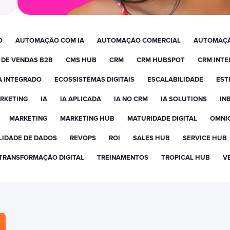
O
AUTOMAÇÃO COM IA
AUTOMAÇÃO COMERCIAL
AUTOMAÇÃ
 DE VENDAS B2B
CMS HUB
CRM
CRM HUBSPOT
CRM INTE
A INTEGRADO
ECOSSISTEMAS DIGITAIS
ESCALABILIDADE
EST
RKETING
IA
IA APLICADA
IA NO CRM
IA SOLUTIONS
IN
MARKETING
MARKETING HUB
MATURIDADE DIGITAL
OMNI
IDADE DE DADOS
REVOPS
ROI
SALES HUB
SERVICE HUB
TRANSFORMAÇÃO DIGITAL
TREINAMENTOS
TROPICAL HUB
V