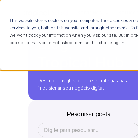
SOBRE NÓS
SOLUÇÕE
This website stores cookies on your computer. These cookies are
services to you, both on this website and through other media. To f
We won't track your information when you visit our site. But in ord
Blog
cookie so that you're not asked to make this choice again.
Tropical Hub
Descubra insights, dicas e estratégias para
impulsionar seu negócio digital.
Pesquisar posts